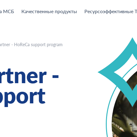
а МСБ
Качественные продукты
Ресурсоэффективные 
rtner - HoReCa support program
tner -
port