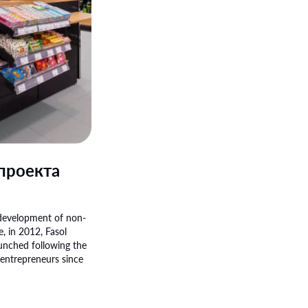
проекта
 development of non-
e, in 2012, Fasol
aunched following the
entrepreneurs since