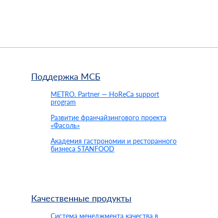
Поддержка МСБ
METRO. Partner — HoReCa support
program
Развитие франчайзингового проекта
«Фасоль»
Академия гастрономии и ресторанного
бизнеса STANFOOD
Качественные продукты
Система менеджмента качества в