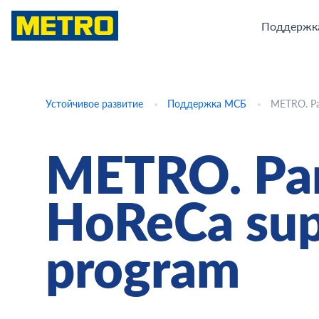
Поддержк
Устойчивое развитие
Поддержка МСБ
METRO. Pa
METRO. Par
HoReCa sup
program