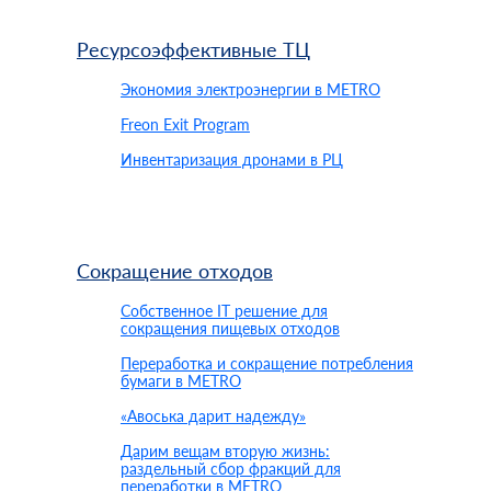
Ресурсоэффективные ТЦ
Экономия электроэнергии в METRO
Freon Exit Program
Инвентаризация дронами в РЦ
Сокращение отходов
Собственное IT решение для
сокращения пищевых отходов
Переработка и сокращение потребления
бумаги в METRO
«Авоська дарит надежду»
Дарим вещам вторую жизнь:
раздельный сбор фракций для
переработки в METRO