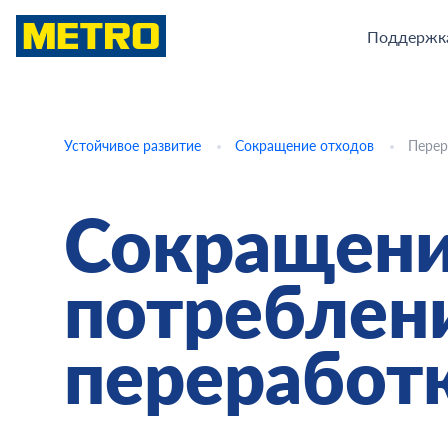
Поддержк
Устойчивое развитие
Сокращение отходов
Перер
Сокращен
потреблен
переработ